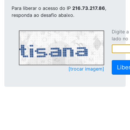
Para liberar o acesso
do IP
216.73.217.86
,
responda ao desafio abaixo.
Digite 
lado no
[trocar imagem]