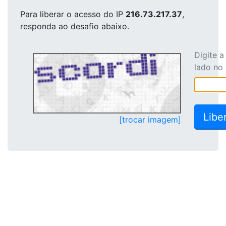
Para liberar o acesso
do IP
216.73.217.37
,
responda ao desafio abaixo.
Digite 
lado no
[trocar imagem]