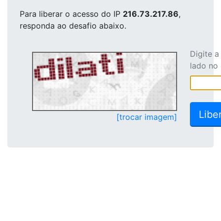
Para liberar o acesso
do IP
216.73.217.86
,
responda ao desafio abaixo.
Digite 
lado no
[trocar imagem]