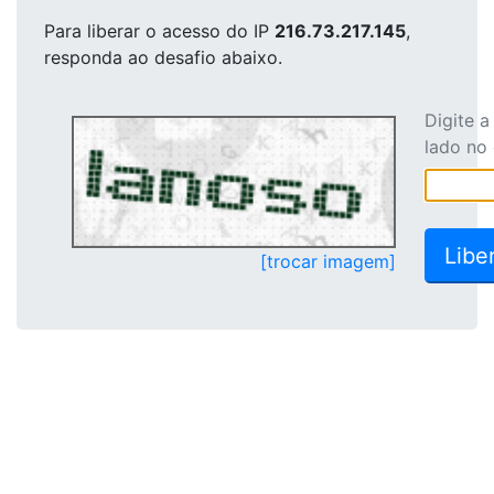
Para liberar o acesso
do IP
216.73.217.145
,
responda ao desafio abaixo.
Digite 
lado no
[trocar imagem]